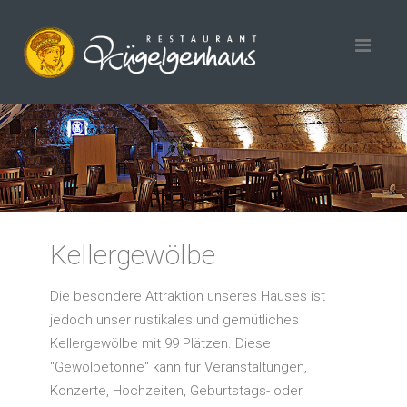
Kellergewölbe
Die besondere Attraktion unseres Hauses ist
jedoch unser rustikales und gemütliches
Kellergewölbe mit 99 Plätzen. Diese
"Gewölbetonne" kann für Veranstaltungen,
Konzerte, Hochzeiten, Geburtstags- oder